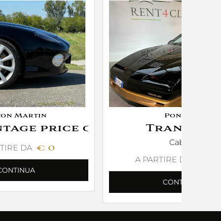
ton Martin
Pontiac
tage price on request
Trans AM
Cabrio
TIRE DA
€ 0
A PARTIRE DA
€ 4
CONTINUA
CONTINUA