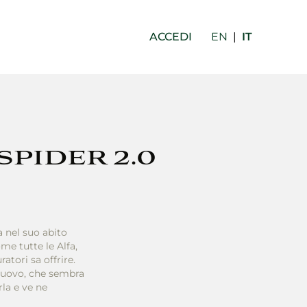
ACCEDI
EN
|
IT
PIDER 2.0
 nel suo abito
me tutte le Alfa,
atori sa offrire.
nuovo, che sembra
rla e ve ne