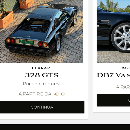
Ferrari
As
328 GTS
DB7 Van
Price on request
A PAR
A PARTIRE DA
€ 0
CONTINUA