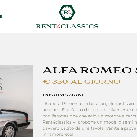
s
ALFA ROMEO S
€ 350
AL GIORNO
INFORMAZIONI
Una Alfa Romeo a carburatori, elegantissima
argento. E' un'auto dalla guida divertente co
con l'erogazione che solo un motore a carbur
Rent4classics vi propone un modello semi 
davvero uscito da una favola. Venite a prova
innamorerete!