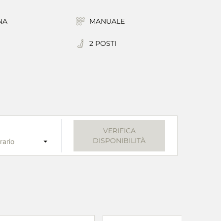
NA
MANUALE
2 POSTI
VERIFICA
DISPONIBILITÀ
rario