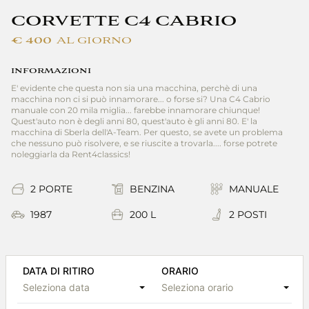
CORVETTE C4 CABRIO
€ 400
AL GIORNO
INFORMAZIONI
E' evidente che questa non sia una macchina, perchè di una
macchina non ci si può innamorare... o forse si? Una C4 Cabrio
manuale con 20 mila miglia... farebbe innamorare chiunque!
Quest'auto non è degli anni 80, quest'auto è gli anni 80. E' la
macchina di Sberla dell'A-Team. Per questo, se avete un problema
che nessuno può risolvere, e se riuscite a trovarla.... forse potrete
noleggiarla da Rent4classics!
2 PORTE
BENZINA
MANUALE
1987
200 L
2 POSTI
DATA DI RITIRO
ORARIO
Seleziona data
Seleziona orario